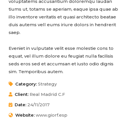
voluptatems accusantium doloremqu laudan
tiums ut, totams se aperiam, eaque ipsa quae ab
illo inventore veritatis et quasi architecto beatae
duis autems vell eums iriure dolors in hendrerit
saep.
Eveniet in vulputate velit esse molestie cons to
equat, vel illum dolore eu feugiat nulla facilisis
seds eros sed et accumsan et iusto odio dignis
sim. Temporibus autem.
Category:
Strategy
Client:
Real Madrid C.F
Date:
24/11/2017
Website:
www.giorf.esp
Business Growth
Coaching